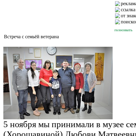
реклама
ссылка
от зна
поиско
голосовать
Встреча с семьёй ветерана
5 ноября мы принимали в музее с
(Хорошавиной) Любови Матвеевн