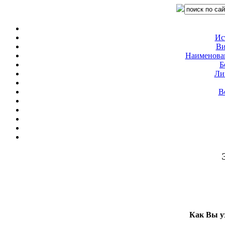
Ис
Ви
Наименован
Б
Ли
В
Как Вы у