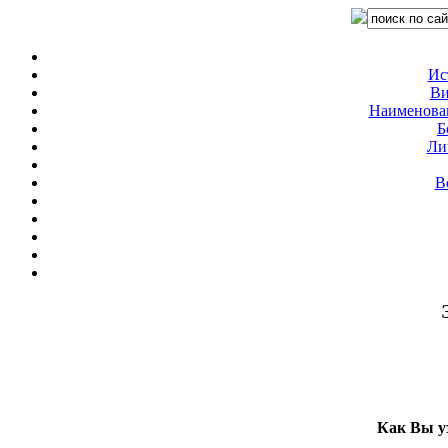
Ис
Ви
Наименован
Б
Ли
В
Как Вы у