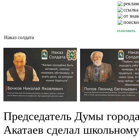
реклама
ссылка
от зна
поиско
голосовать
Наказ солдата
Председатель Думы город
Акатаев сделал школьному