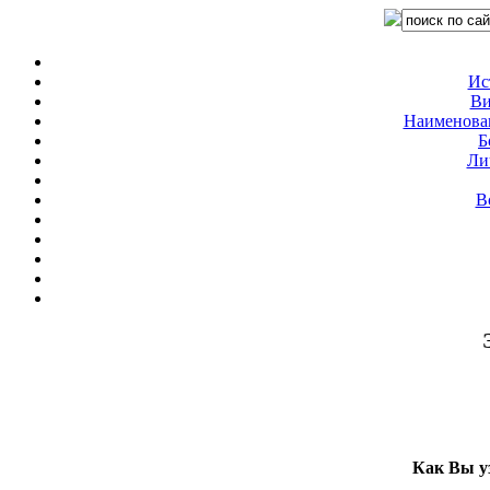
Ис
Ви
Наименован
Б
Ли
В
Как Вы у